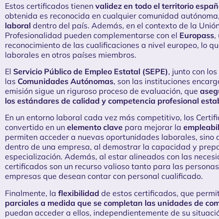
Estos certificados tienen
validez en todo el territorio españ
obtenida es reconocida en cualquier comunidad autónoma, 
laboral
dentro del país. Además, en el contexto de la Unión
Profesionalidad pueden complementarse con el
Europass
,
reconocimiento de las cualificaciones a nivel europeo, lo 
laborales en otros países miembros.
El
Servicio Público de Empleo Estatal (SEPE)
, junto con l
las
Comunidades Autónomas
, son las instituciones encar
emisión sigue un riguroso proceso de evaluación, que
aseg
los estándares de calidad y competencia profesional estab
En un entorno laboral cada vez más competitivo, los Certif
convertido en un
elemento clave
para mejorar la
empleabi
permiten acceder a nuevas oportunidades laborales, sino q
dentro de una empresa, al demostrar la capacidad y prepa
especialización. Además, al estar alineados con las neces
certificados son un recurso valioso tanto para las person
empresas que desean contar con personal cualificado.
Finalmente, la
flexibilidad
de estos certificados, que permi
parciales a medida que se completan las unidades de co
puedan acceder a ellos, independientemente de su situació