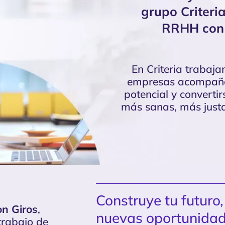
grupo Criteri
RRHH con 
En Criteria trabaj
empresas acompañá
potencial y converti
más sanas, más justas
Construye tu futuro
on Giros
,
nuevas oportunidad
trabajo de