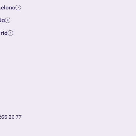
celona
da
rid
265 26 77