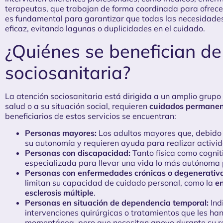
terapeutas, que trabajan de forma coordinada para ofrecer
es fundamental para garantizar que todas las necesidade
eficaz, evitando lagunas o duplicidades en el cuidado.
¿Quiénes se benefician de
sociosanitaria?
La atención sociosanitaria está dirigida a un amplio grup
salud o a su situación social, requieren
cuidados permanen
beneficiarios de estos servicios se encuentran:
Personas mayores:
Los adultos mayores que, debido 
su autonomía y requieren ayuda para realizar activid
Personas con discapacidad:
Tanto física como cognit
especializada para llevar una vida lo más autónoma 
Personas con enfermedades crónicas o degenerativa
limitan su capacidad de cuidado personal, como la
e
esclerosis múltiple
.
Personas en situación de dependencia temporal:
Ind
intervenciones quirúrgicas o tratamientos que les h
momentánea, pero que necesitan apoyo durante su r