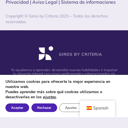
Privacidad
|
Aviso Legal |
Sistema de informaciones
Copyright © Giros by Criteria 2023 – Todos los derechos
reservados
GIROS BY CRITERIA
Te ayudamos a aprender, desarrollar nuevas habilidades e impulsar
tu situación laboral con cursos profesionales subvencionados sin
coste para ti
Utilizamos cookies para ofrecerte la mejor experiencia en
nuestra web.
Puedes aprender más sobre qué cookies utilizamos o
desactivarlas en los
ajustes
.
Aceptar
Rechazar
Ajustes
Spanish