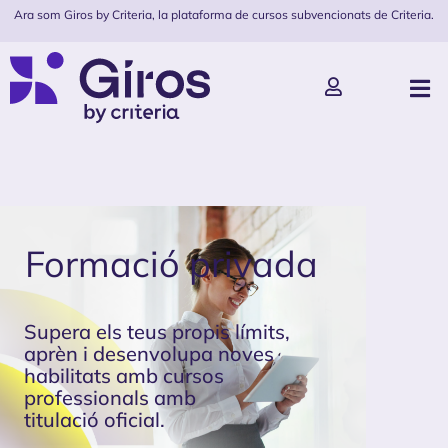
Ara som Giros by Criteria, la plataforma de cursos subvencionats de Criteria.
Formació privada
Supera els teus propis límits,
aprèn i desenvolupa noves
habilitats amb cursos
professionals amb
titulació oficial.