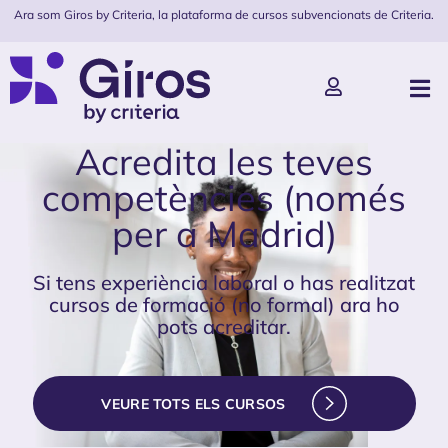
Ara som Giros by Criteria, la plataforma de cursos subvencionats de Criteria.
Acredita les teves
competències (només
per a Madrid)
Si tens experiència laboral o has realitzat
cursos de formació (no formal) ara ho
pots acreditar.
VEURE TOTS ELS CURSOS