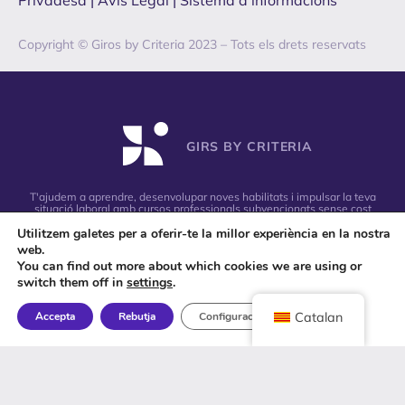
Copyright © Giros by Criteria 2023 – Tots els drets reservats
GIRS BY CRITERIA
T'ajudem a aprendre, desenvolupar noves habilitats i impulsar la teva
situació laboral amb cursos professionals subvencionats sense cost
per a tu
Utilitzem galetes per a oferir-te la millor experiència en la nostra
web.
You can find out more about which cookies we are using or
switch them off in
settings
.
Accepta
Rebutja
Configuració
Catalan