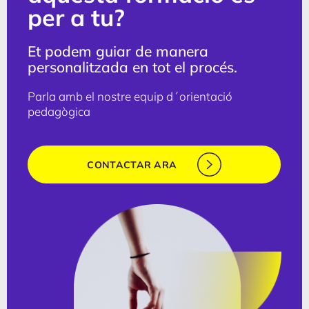
per a tu?
Et podem guiar de manera
personalitzada en tot el procés.
Parla amb el nostre equip d´orientació
pedagògica
CONTACTAR ARA