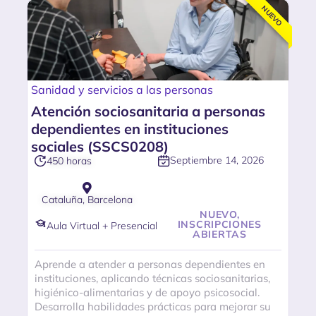
NUEVO
Sanidad y servicios a las personas
Atención sociosanitaria a personas
dependientes en instituciones
sociales (SSCS0208)
Septiembre 14, 2026
450 horas
Cataluña, Barcelona
NUEVO,
INSCRIPCIONES
Aula Virtual + Presencial
ABIERTAS
Aprende a atender a personas dependientes en
instituciones, aplicando técnicas sociosanitarias,
higiénico-alimentarias y de apoyo psicosocial.
Desarrolla habilidades prácticas para mejorar su