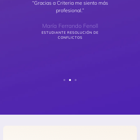
rmando
“Gracias a Criteria me siento más
"
tenta
profesional.”
cursos
a muy
María Ferrando Fenoll
or
están
ESTUDIANTE RESOLUCIÓN DE
CONFLICTOS
EST
ZGO