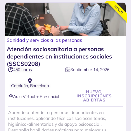
NUEVO
Sanidad y servicios a las personas
Atención sociosanitaria a personas
dependientes en instituciones sociales
(SSCS0208)
Septiembre 14, 2026
450 horas
Cataluña, Barcelona
NUEVO,
INSCRIPCIONES
Aula Virtual + Presencial
ABIERTAS
Aprende a atender a personas dependientes en
instituciones, aplicando técnicas sociosanitarias,
higiénico-alimentarias y de apoyo psicosocial.
Desarrolla habilidades prácticas para mejorar su